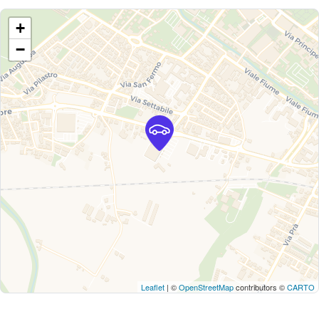
+
−
Leaflet
| ©
OpenStreetMap
contributors ©
CARTO