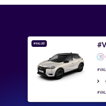
#V
#VALUE!
#VAL
#VAL