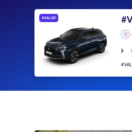
#V
#VALUE!
#VAL