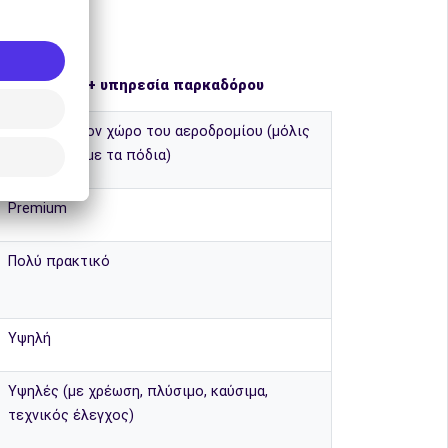
👨‍✈️ Πάρκινγκ + υπηρεσία παρκαδόρου
Ακριβώς στον χώρο του αεροδρομίου (μόλις
λίγα λεπτά με τα πόδια)
Premium
Πολύ πρακτικό
Υψηλή
Υψηλές (με χρέωση, πλύσιμο, καύσιμα,
τεχνικός έλεγχος)