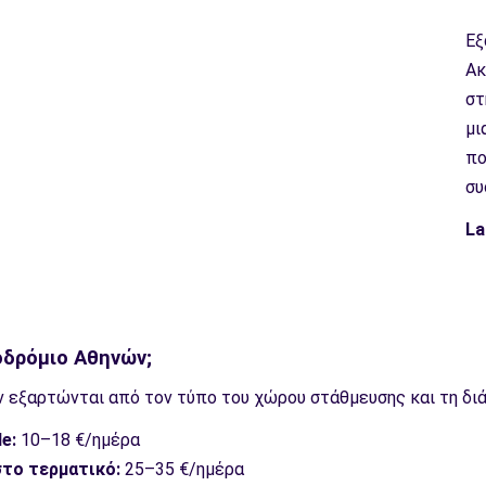
Εξ
Ακ
στ
μι
πο
συ
La
οδρόμιο Αθηνών;
 εξαρτώνται από τον τύπο του χώρου στάθμευσης και τη διά
e:
10–18 €/ημέρα
το τερματικό:
25–35 €/ημέρα