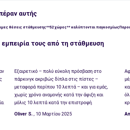
 πέραν αυτής
σιμες θέσεις στάθμευσης
**52 χώρες** καλύπτονται παγκοσμίως
Παρου
ν εμπειρία τους από τη στάθμευση
αν
Εξαιρετικό – πολύ εύκολη πρόσβαση στο
Αφ
ς
πάρκινγκ ακριβώς δίπλα στις πίστες –
μέ
μεταφορά περίπου 10 λεπτά – και για εμάς,
κα
χωρίς χρόνο αναμονής κατά την άφιξη και
όλ
α.
μόλις 10 λεπτά κατά την επιστροφή.
κρ
Oliver S.
, 10 Μαρτίου 2025
Am