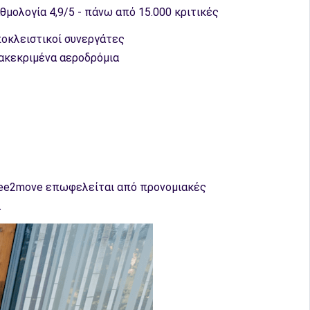
θμολογία 4,9/5 - πάνω από 15.000 κριτικές
οκλειστικοί συνεργάτες
ακεκριμένα αεροδρόμια
 Free2move επωφελείται από προνομιακές
.