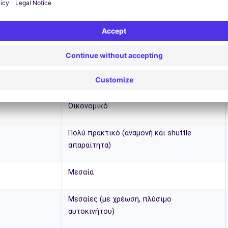
ες σας
🚐 Πάρκινγκ + μεταφορά με shuttle
δρομίου (μόλις
Λίγα χιλιόμετρα από το αεροδρόμιο (10–30
λεπτά κατά μέσο όρο)
Οικονομικό
Πολύ πρακτικό (αναμονή και shuttle
απαραίτητα)
Μεσαία
Μεσαίες (με χρέωση, πλύσιμο
αυτοκινήτου)