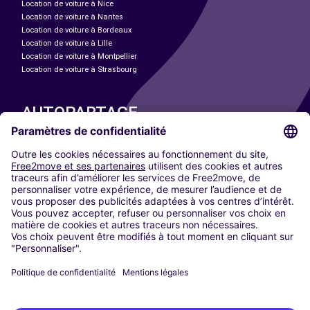
Location de voiture à Nice
Location de voiture à Nantes
Location de voiture à Bordeaux
Location de voiture à Lille
Location de voiture à Montpellier
Location de voiture à Strasbourg
AUTOPARTAGE
NOS VILLES
Paris
Madrid
Washington DC
Milan
Rome
Turin
Vienne
Berlin
Cologne
Düsseldorf
Francfort
Hambourg