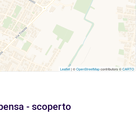
Leaflet
| ©
OpenStreetMap
contributors ©
CARTO
pensa - scoperto