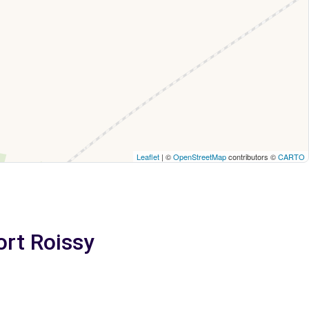
Leaflet
| ©
OpenStreetMap
contributors ©
CARTO
ort Roissy