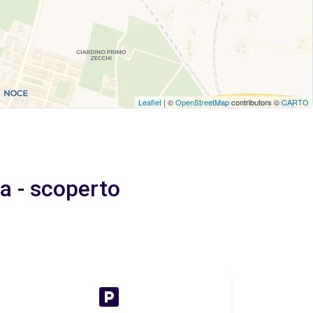
Leaflet
| ©
OpenStreetMap
contributors ©
CARTO
a - scoperto