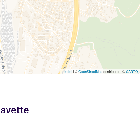
Leaflet
| ©
OpenStreetMap
contributors ©
CARTO
Navette