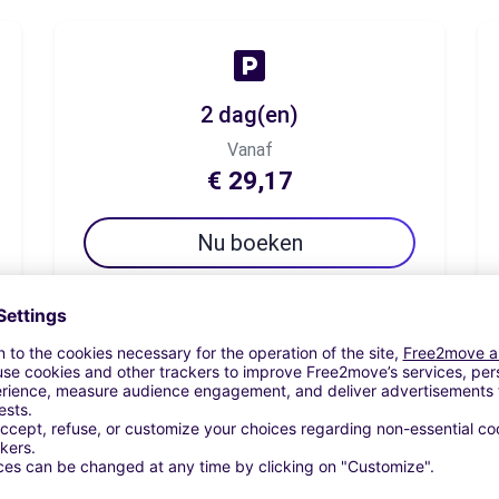
2 dag(en)
Vanaf
€ 29,17
Nu boeken
7 dag(en)
Vanaf
€ 45,83