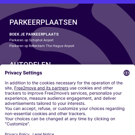
PARKEERPLAATSEN
BOEK JE PARKEERPLAATS
Parkeren op Schiphol Airport
Parkeren op Rotterdam The Hague Airport
AUTODELEN
ONZE STEDEN
Paris
Madrid
Washington DC
Milaan
Rome
Turijn
Wenen
Berlijn
Keulen
Düsseldorf