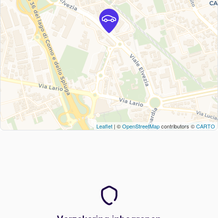
Leaflet
| ©
OpenStreetMap
contributors ©
CARTO