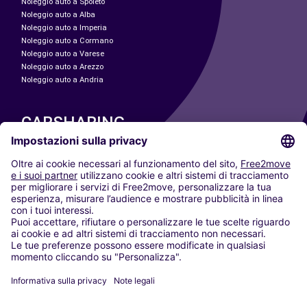
Noleggio auto a Spoleto
Noleggio auto a Alba
Noleggio auto a Imperia
Noleggio auto a Cormano
Noleggio auto a Varese
Noleggio auto a Arezzo
Noleggio auto a Andria
CARSHARING
LE NOSTRE CITTÀ
Paris
Madrid
Washington DC
Milano
Roma
Torino
Vienna
Berlino
Colonia
Düsseldorf
Francoforte
Amburgo