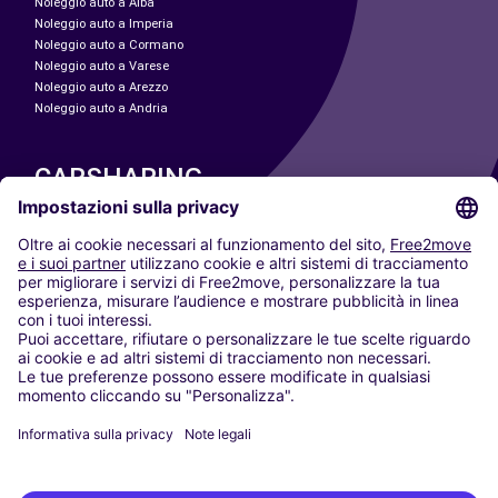
Noleggio auto a Alba
Noleggio auto a Imperia
Noleggio auto a Cormano
Noleggio auto a Varese
Noleggio auto a Arezzo
Noleggio auto a Andria
CARSHARING
LE NOSTRE CITTÀ
Paris
Madrid
Washington DC
Milano
Roma
Torino
Vienna
Berlino
Colonia
Düsseldorf
Francoforte
Amburgo
Monaco di Baviera