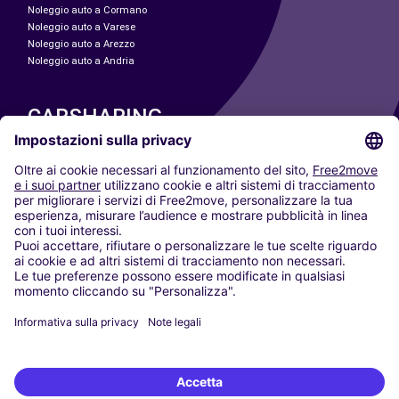
Noleggio auto a Cormano
Noleggio auto a Varese
Noleggio auto a Arezzo
Noleggio auto a Andria
CARSHARING
LE NOSTRE CITTÀ
Paris
Madrid
Washington DC
Milano
Roma
Torino
Vienna
Berlino
Colonia
Düsseldorf
Francoforte
Amburgo
Monaco di Baviera
Stoccarda