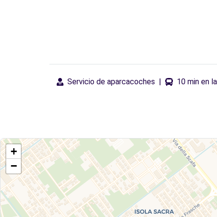
Servicio de aparcacoches
|
10 min en l
+
−