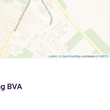
Leaflet
| ©
OpenStreetMap
contributors ©
CARTO
ing BVA