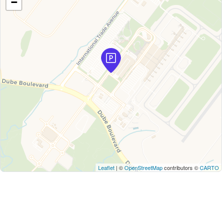
−
Leaflet
| ©
OpenStreetMap
contributors ©
CARTO